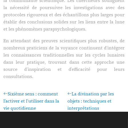
la communauté scientifique. Les chercheurs soulignent
la nécessité de poursuivre les investigations avec des
protocoles rigoureux et des échantillons plus larges pour
établir des conclusions solides sur les liens entre la lune
et les phénomènes parapsychologiques.
En attendant des preuves scientifiques plus robustes, de
nombreux praticiens de la voyance continuent d’intégrer
les connaissances traditionnelles sur les cycles lunaires
dans leur pratique, trouvant dans cette approche une
source d’inspiration et d’efficacité pour leurs
consultations.
Sixième sens : comment
La divination par les
l’activer et l’utiliser dans la
objets : techniques et
vie quotidienne
interprétations