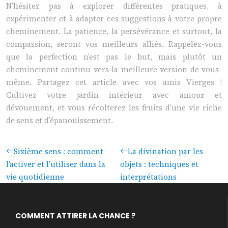
N’hésitez pas à explorer différentes pratiques, à
expérimenter et à adapter ces suggestions à votre propre
cheminement. La patience, la persévérance et surtout, la
compassion, seront vos meilleurs alliés. Rappelez-vous
que la perfection n’est pas le but, mais plutôt un
cheminement continu vers la meilleure version de vous-
même. Partagez cet article avec vos amis Vierges !
Cultivez votre jardin intérieur avec amour et
dévouement, et vous récolterez les fruits d’une vie riche
de sens et d’épanouissement.
Sixième sens : comment
La divination par les
l’activer et l’utiliser dans la
objets : techniques et
vie quotidienne
interprétations
COMMENT ATTIRER LA CHANCE ?