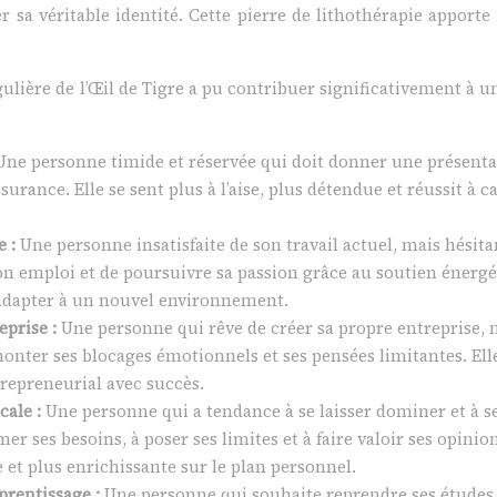
r sa véritable identité. Cette pierre de lithothérapie apporte
lière de l’Œil de Tigre a pu contribuer significativement à un
Une personne timide et réservée qui doit donner une présentat
surance. Elle se sent plus à l’aise, plus détendue et réussit à
e :
Une personne insatisfaite de son travail actuel, mais hésita
 emploi et de poursuivre sa passion grâce au soutien énergétiq
s’adapter à un nouvel environnement.
eprise :
Une personne qui rêve de créer sa propre entreprise, m
rmonter ses blocages émotionnels et ses pensées limitantes. Ell
trepreneurial avec succès.
cale :
Une personne qui a tendance à se laisser dominer et à s
er ses besoins, à poser ses limites et à faire valoir ses opinion
 et plus enrichissante sur le plan personnel.
pprentissage :
Une personne qui souhaite reprendre ses études 