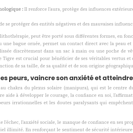
chologique :
Il renforce l’aura, protège des influences extérieu
e se protéger des entités négatives et des mauvaises influence
 lithothérapie, peut être porté sous différentes formes, en fon
u une bague ornée, permet un contact direct avec la peau et 
glissée discrètement dans un sac à main ou une poche de vête
Tigre est crucial pour bénéficier de ses véritables vertus et 
nction de sa taille, de sa qualité et de son origine géographiqu
es peurs, vaincre son anxiété et atteindre 
é au chakra du plexus solaire (manipura), qui est le centre d
 aide à développer le courage, la confiance en soi, l’affirma
s peurs irrationnelles et les doutes paralysants qui empêche
 l’échec, l’anxiété sociale, le manque de confiance en ses propr
iel illimité. En renforçant le sentiment de sécurité intérieure