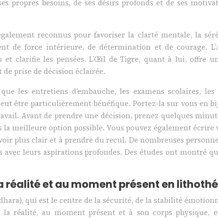
 ses propres besoins, de ses désirs profonds et de ses motiv
également reconnus pour favoriser la clarté mentale, la séré
t de force intérieure, de détermination et de courage. L’
s et clarifie les pensées. L’Œil de Tigre, quant à lui, offre 
 de prise de décision éclairée.
que les entretiens d’embauche, les examens scolaires, les
ie, peut être particulièrement bénéfique. Portez-la sur vous e
travail. Avant de prendre une décision, prenez quelques minut
la meilleure option possible. Vous pouvez également écrire v
 voir plus clair et à prendre du recul. De nombreuses personne
gnés avec leurs aspirations profondes. Des études ont montré
la réalité et au moment présent en lithoth
ra), qui est le centre de la sécurité, de la stabilité émotionn
 la réalité, au moment présent et à son corps physique, et 