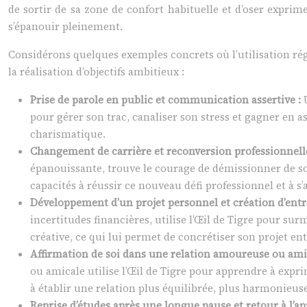
de sortir de sa zone de confort habituelle et d’oser exprime
s’épanouir pleinement.
Considérons quelques exemples concrets où l’utilisation régu
la réalisation d’objectifs ambitieux :
Prise de parole en public et communication assertive :
pour gérer son trac, canaliser son stress et gagner en as
charismatique.
Changement de carrière et reconversion professionnell
épanouissante, trouve le courage de démissionner de son
capacités à réussir ce nouveau défi professionnel et à 
Développement d’un projet personnel et création d’entr
incertitudes financières, utilise l’Œil de Tigre pour su
créative, ce qui lui permet de concrétiser son projet en
Affirmation de soi dans une relation amoureuse ou ami
ou amicale utilise l’Œil de Tigre pour apprendre à exprim
à établir une relation plus équilibrée, plus harmonieuse
Reprise d’études après une longue pause et retour à l’a