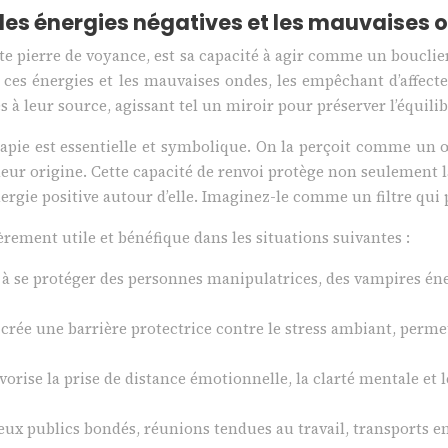
e les énergies négatives et les mauvaises 
tte pierre de voyance, est sa capacité à agir comme un bouclie
er ces énergies et les mauvaises ondes, les empêchant d’affect
 leur source, agissant tel un miroir pour préserver l’équilibr
rapie est essentielle et symbolique. On la perçoit comme un œ
leur origine. Cette capacité de renvoi protège non seulement l
rgie positive autour d’elle. Imaginez-le comme un filtre qui p
ièrement utile et bénéfique dans les situations suivantes :
e à se protéger des personnes manipulatrices, des vampires éne
l crée une barrière protectrice contre le stress ambiant, permet
favorise la prise de distance émotionnelle, la clarté mentale et
eux publics bondés, réunions tendues au travail, transports