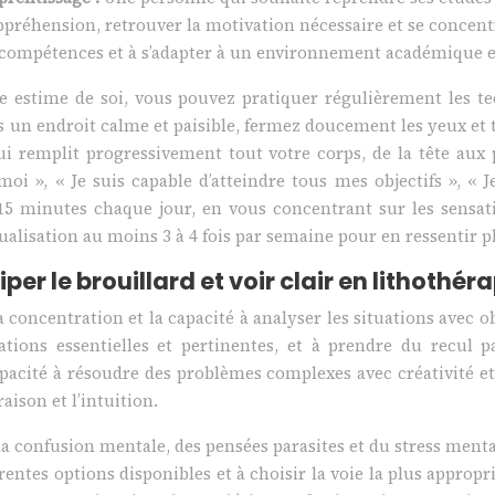
ppréhension, retrouver la motivation nécessaire et se concentre
s compétences et à s’adapter à un environnement académique e
e estime de soi, vous pouvez pratiquer régulièrement les tec
 un endroit calme et paisible, fermez doucement les yeux et 
i remplit progressivement tout votre corps, de la tête aux p
i », « Je suis capable d’atteindre tous mes objectifs », « J
 15 minutes chaque jour, en vous concentrant sur les sensati
sualisation au moins 3 à 4 fois par semaine pour en ressentir p
per le brouillard et voir clair en lithothér
la concentration et la capacité à analyser les situations avec 
ations essentielles et pertinentes, et à prendre du recul 
pacité à résoudre des problèmes complexes avec créativité et 
aison et l’intuition.
la confusion mentale, des pensées parasites et du stress mental,
érentes options disponibles et à choisir la voie la plus appropri