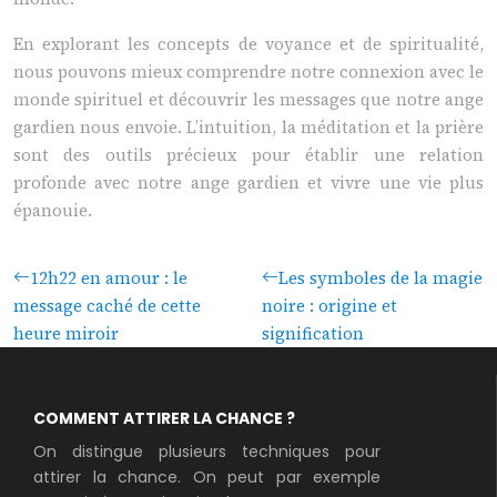
En explorant les concepts de voyance et de spiritualité,
nous pouvons mieux comprendre notre connexion avec le
monde spirituel et découvrir les messages que notre ange
gardien nous envoie. L’intuition, la méditation et la prière
sont des outils précieux pour établir une relation
profonde avec notre ange gardien et vivre une vie plus
épanouie.
12h22 en amour : le
Les symboles de la magie
message caché de cette
noire : origine et
heure miroir
signification
COMMENT ATTIRER LA CHANCE ?
On distingue plusieurs techniques pour
attirer la chance. On peut par exemple