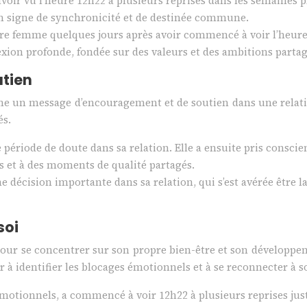
voir vu l’heure 12h22 à plusieurs reprises dans les semaines p
 Un signe de synchronicité et de destinée commune.
 femme quelques jours après avoir commencé à voir l’heure 12h
xion profonde, fondée sur des valeurs et des ambitions partag
tien
e un message d’encouragement et de soutien dans une relation
és.
période de doute dans sa relation. Elle a ensuite pris consci
es et à des moments de qualité partagés.
 décision importante dans sa relation, qui s’est avérée être 
soi
ur se concentrer sur son propre bien-être et son développem
r à identifier les blocages émotionnels et à se reconnecter à 
otionnels, a commencé à voir 12h22 à plusieurs reprises juste