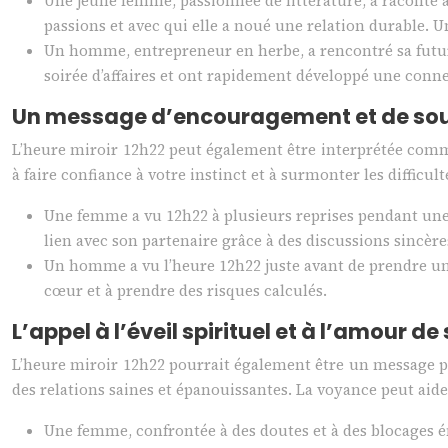
Une jeune femme, passionnée de littérature, a raconté a
passions et avec qui elle a noué une relation durable.
Un homme, entrepreneur en herbe, a rencontré sa future
soirée d’affaires et ont rapidement développé une conne
Un message d’encouragement et de sou
L’heure miroir 12h22 peut également être interprétée comm
à faire confiance à votre instinct et à surmonter les difficult
Une femme a vu 12h22 à plusieurs reprises pendant une 
lien avec son partenaire grâce à des discussions sincèr
Un homme a vu l’heure 12h22 juste avant de prendre une
cœur et à prendre des risques calculés.
L’appel à l’éveil spirituel et à l’amour de 
L’heure miroir 12h22 pourrait également être un message po
des relations saines et épanouissantes. La voyance peut aide
Une femme, confrontée à des doutes et à des blocages ém