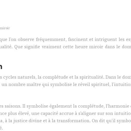
miroir
ue l’on observe fréquemment, fascinent et intriguent les esp
itualité. Que signifie vraiment cette heure miroir dans le d
n
 cycles naturels, la complétude et la spiritualité. Dans le do
 un nombre maître qui symbolise le réveil spirituel, l’intuitio
 les saisons. Il symbolise également la complétude, l’harmonie 
ce plus élevé, une capacité accrue à s’aligner sur son intuiti
à la justice divine et à la transformation. On dit qu’il symbol
é.