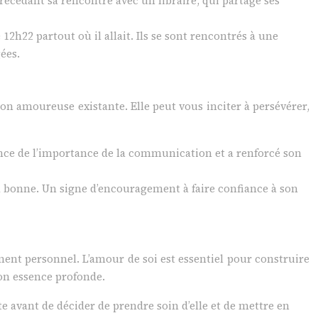
récédant sa rencontre avec un libraire, qui partage ses
22 partout où il allait. Ils se sont rencontrés à une
ées.
 amoureuse existante. Elle peut vous inciter à persévérer,
ence de l’importance de la communication et a renforcé son
la bonne. Un signe d’encouragement à faire confiance à son
ent personnel. L’amour de soi est essentiel pour construire
son essence profonde.
 avant de décider de prendre soin d’elle et de mettre en