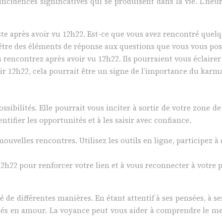
ïncidences significatives qui se produisent dans la vie. L’he
te après avoir vu 12h22. Est-ce que vous avez rencontré quelq
tre des éléments de réponse aux questions que vous vous pos
rencontrez après avoir vu 12h22. Ils pourraient vous éclairer 
r 12h22, cela pourrait être un signe de l’importance du karma
ssibilités. Elle pourrait vous inciter à sortir de votre zone de
ifier les opportunités et à les saisir avec confiance.
e nouvelles rencontres. Utilisez les outils en ligne, participe
e 12h22 pour renforcer votre lien et à vous reconnecter à votr
 de différentes manières. En étant attentif à ses pensées, à 
lités en amour. La voyance peut vous aider à comprendre le me