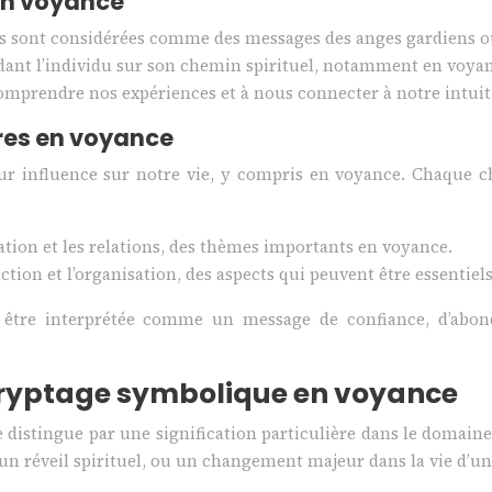
 en voyance
irs sont considérées comme des messages des anges gardiens ou 
idant l’individu sur son chemin spirituel, notamment en voya
mprendre nos expériences et à nous connecter à notre intuit
fres en voyance
r influence sur notre vie, y compris en voyance. Chaque chi
boration et les relations, des thèmes importants en voyance.
ruction et l’organisation, des aspects qui peuvent être essentiel
 être interprétée comme un message de confiance, d’abond
cryptage symbolique en voyance
distingue par une signification particulière dans le domaine d
un réveil spirituel, ou un changement majeur dans la vie d’u