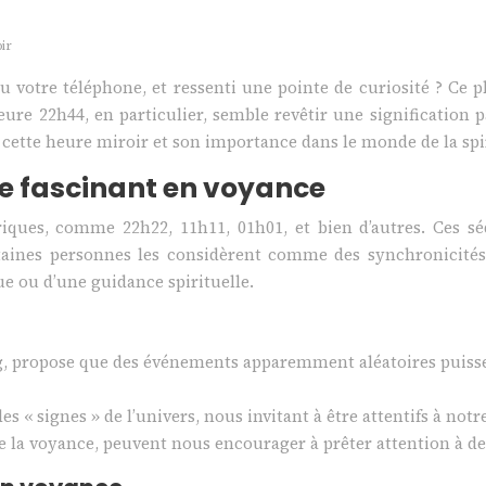
ir
 votre téléphone, et ressenti une pointe de curiosité ? Ce
e 22h44, en particulier, semble revêtir une signification p
e cette heure miroir et son importance dans le monde de la spir
ne fascinant en voyance
ques, comme 22h22, 11h11, 01h01, et bien d’autres. Ces sé
ines personnes les considèrent comme des synchronicités,
ue ou d’une guidance spirituelle.
ng, propose que des événements apparemment aléatoires puisse
s « signes » de l’univers, nous invitant à être attentifs à notr
e la voyance, peuvent nous encourager à prêter attention à d