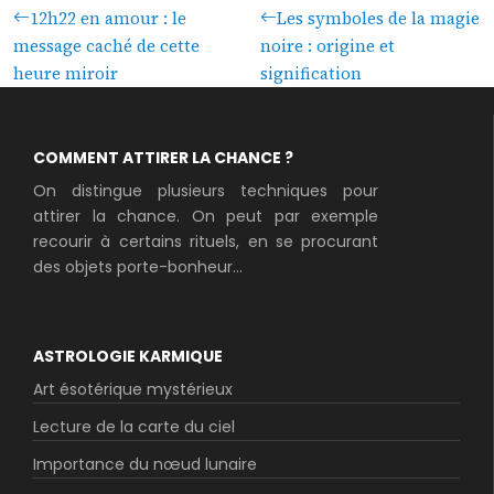
12h22 en amour : le
Les symboles de la magie
message caché de cette
noire : origine et
heure miroir
signification
COMMENT ATTIRER LA CHANCE ?
On distingue plusieurs techniques pour
attirer la chance. On peut par exemple
recourir à certains rituels, en se procurant
des objets porte-bonheur...
ASTROLOGIE KARMIQUE
Art ésotérique mystérieux
Lecture de la carte du ciel
Importance du nœud lunaire