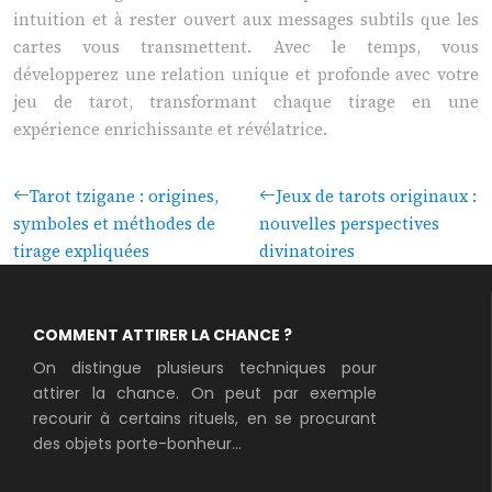
intuition et à rester ouvert aux messages subtils que les
cartes vous transmettent. Avec le temps, vous
développerez une relation unique et profonde avec votre
jeu de tarot, transformant chaque tirage en une
expérience enrichissante et révélatrice.
Tarot tzigane : origines,
Jeux de tarots originaux :
symboles et méthodes de
nouvelles perspectives
tirage expliquées
divinatoires
COMMENT ATTIRER LA CHANCE ?
On distingue plusieurs techniques pour
attirer la chance. On peut par exemple
recourir à certains rituels, en se procurant
des objets porte-bonheur...