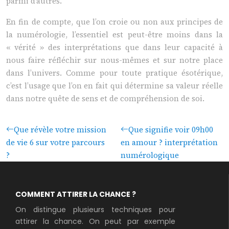
parmi d’autres.
En fin de compte, que l’on croie ou non aux principes de
la numérologie, l’essentiel est peut-être moins dans la
« vérité » des interprétations que dans leur capacité à
nous faire réfléchir sur nous-mêmes et sur notre place
dans l’univers. Comme pour toute pratique ésotérique,
c’est l’usage que l’on en fait qui détermine sa valeur réelle
dans notre quête de sens et de compréhension de soi.
Que révèle votre mission
Que signifie voir 09h00
de vie 6 sur votre parcours
en amour ? interprétation
?
numérologique
COMMENT ATTIRER LA CHANCE ?
On distingue plusieurs techniques pour
attirer la chance. On peut par exemple