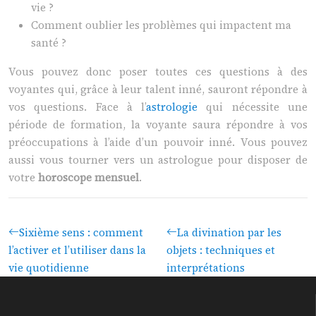
vie ?
Comment oublier les problèmes qui impactent ma
santé ?
Vous pouvez donc poser toutes ces questions à des
voyantes qui, grâce à leur talent inné, sauront répondre à
vos questions. Face à l’
astrologie
qui nécessite une
période de formation, la voyante saura répondre à vos
préoccupations à l’aide d’un pouvoir inné. Vous pouvez
aussi vous tourner vers un astrologue pour disposer de
votre
horoscope mensuel
.
Sixième sens : comment
La divination par les
l’activer et l’utiliser dans la
objets : techniques et
vie quotidienne
interprétations