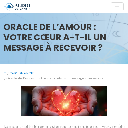
ORACLE DE L’AMOUR :
VOTRE CŒUR A-T-IL UN
MESSAGE À RECEVOIR ?
/
CARTOMANCIE
/ Oracle de l’amour : votre cœur a-t-il un message à recevoir ?
L’amour, cette force mystérieuse qui guide nos vies, recèle