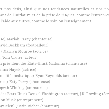
et nos défis, ainsi que nos tendances naturelles et nos po
t de l’initiative et de la prise de risques, comme l’entrepre
 à l’aide aux autres, comme le soin ou l’enseignement.
use), Mariah Carey (chanteuse)
David Beckham (footballeur)
r), Marilyn Monroe (actrice)
, Tom Cruise (acteur)
n président des États-Unis), Madonna (chanteuse)
Salma Hayek (actrice)
onnalité médiatique), Ryan Reynolds (acteur)
rice), Katy Perry (chanteuse)
, Oprah Winfrey (animatrice)
s États-Unis), Denzel Washington (acteur), J.K. Rowling (écr
Elon Musk (entrepreneur)
ysicien), Justin Bieber (chanteur)