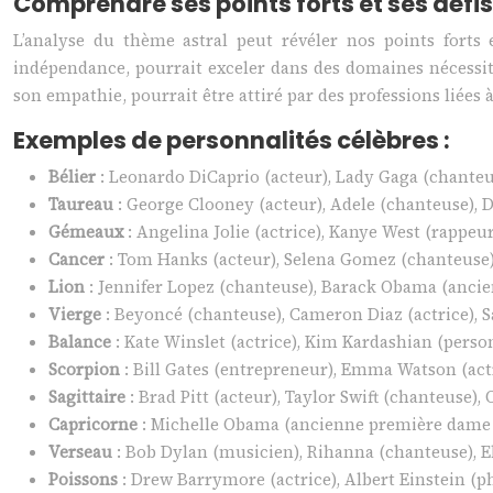
Comprendre ses points forts et ses défis
L’analyse du thème astral peut révéler nos points forts 
indépendance, pourrait exceler dans des domaines nécessitan
son empathie, pourrait être attiré par des professions liées
Exemples de personnalités célèbres :
Bélier
: Leonardo DiCaprio (acteur), Lady Gaga (chante
Taureau
: George Clooney (acteur), Adele (chanteuse), 
Gémeaux
: Angelina Jolie (actrice), Kanye West (rappeu
Cancer
: Tom Hanks (acteur), Selena Gomez (chanteuse)
Lion
: Jennifer Lopez (chanteuse), Barack Obama (ancie
Vierge
: Beyoncé (chanteuse), Cameron Diaz (actrice), 
Balance
: Kate Winslet (actrice), Kim Kardashian (pers
Scorpion
: Bill Gates (entrepreneur), Emma Watson (act
Sagittaire
: Brad Pitt (acteur), Taylor Swift (chanteuse)
Capricorne
: Michelle Obama (ancienne première dame de
Verseau
: Bob Dylan (musicien), Rihanna (chanteuse), 
Poissons
: Drew Barrymore (actrice), Albert Einstein (ph