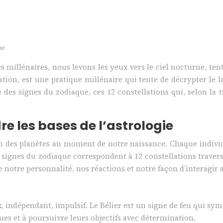
ue
des millénaires, nous levons les yeux vers le ciel nocturne, t
cination, est une pratique millénaire qui tente de décrypter l
ude des signes du zodiaque, ces 12 constellations qui, selon la
e les bases de l’astrologie
ition des planètes au moment de notre naissance. Chaque indiv
2 signes du zodiaque correspondent à 12 constellations traver
ce notre personnalité, nos réactions et notre façon d’interagir
indépendant, impulsif. Le Bélier est un signe de feu qui symbol
ues et à poursuivre leurs objectifs avec détermination.