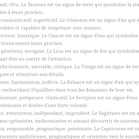
suel, têtu. Le Taureau est un signe de terre qui symbolise la sta
ées à leurs proches.
, communicatif, superficiel. Le Gémeaux est un signe d’air qui 
bles et capables de s’exprimer avec aisance.
tecteur, lunatique. Le Cancer est un signe d’eau qui symbolise l
trices envers leurs proches.
 généreux, arrogant. Le Lion est un signe de feu qui symbolise 
t être au centre de l’attention.
rfectionniste, serviable, critique. La Vierge est un signe de ter
ues et attentives aux détails.
juste, harmonieux, indécis. La Balance est un signe d’air qui s
recherchant l’équilibre dans tous les domaines de leur vie.
intense, perspicace, vindicatif. Le Scorpion est un signe d’eau 
érieuses et dotées d’une forte volonté.
te, aventureux, indépendant, imprudent. Le Sagittaire est un s
nnes optimistes, enthousiastes et aimant découvrir de nouvea
ux, responsable, pragmatique, pessimiste. Le Capricorne est un
rsonnes ambitieuses, pragmatiques et orientées vers le succès