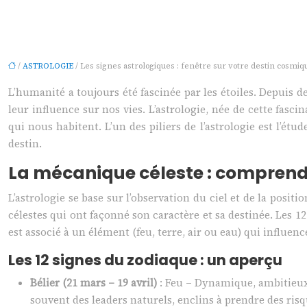
/
ASTROLOGIE
/ Les signes astrologiques : fenêtre sur votre destin cosmiq
L’humanité a toujours été fascinée par les étoiles. Depuis 
leur influence sur nos vies. L’astrologie, née de cette fas
qui nous habitent. L’un des piliers de l’astrologie est l’ét
destin.
La mécanique céleste : comprendr
L’astrologie se base sur l’observation du ciel et de la pos
célestes qui ont façonné son caractère et sa destinée. Les 1
est associé à un élément (feu, terre, air ou eau) qui influen
Les 12 signes du zodiaque : un aperçu
Bélier (21 mars – 19 avril)
: Feu – Dynamique, ambitieux, 
souvent des leaders naturels, enclins à prendre des risq