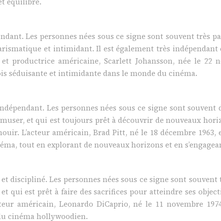
t équilibré.
ndant. Les personnes nées sous ce signe sont souvent très pas
arismatique et intimidant. Il est également très indépendant 
ice et productrice américaine, Scarlett Johansson, née le 22
ois séduisante et intimidante dans le monde du cinéma.
t indépendant. Les personnes nées sous ce signe sont souvent 
s’amuser, et qui est toujours prêt à découvrir de nouveaux hor
nouir. L’acteur américain, Brad Pitt, né le 18 décembre 1963
éma, tout en explorant de nouveaux horizons et en s’engagea
et discipliné. Les personnes nées sous ce signe sont souvent 
 et qui est prêt à faire des sacrifices pour atteindre ses obje
sateur américain, Leonardo DiCaprio, né le 11 novembre 1974
du cinéma hollywoodien.