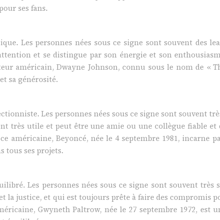
pour ses fans.
atique. Les personnes nées sous ce signe sont souvent des le
’attention et se distingue par son énergie et son enthousia
lisateur américain, Dwayne Johnson, connu sous le nom de « T
et sa générosité.
fectionniste. Les personnes nées sous ce signe sont souvent trè
ent très utile et peut être une amie ou une collègue fiable et
ce américaine, Beyoncé, née le 4 septembre 1981, incarne par
 tous ses projets.
uilibré. Les personnes nées sous ce signe sont souvent très s
et la justice, et qui est toujours prête à faire des compromis p
e américaine, Gwyneth Paltrow, née le 27 septembre 1972, es