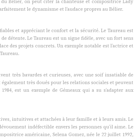
 du Bélier, on peut citer la chanteuse et compositrice Lady
 parfaitement le dynamisme et l’audace propres au Bélier.
ables et appréciant le confort et la sécurité. Le Taureau est
de détente. Le Taureau est un signe fidèle, avec un fort sens
ace des projets concrets. Un exemple notable est l’actrice et
 Taureau.
ent très bavardes et curieuses, avec une soif insatiable de
également très doués pour les relations sociales et peuvent
re 1984, est un exemple de Gémeaux qui a su s’adapter aux
es, intuitives et attachées à leur famille et à leurs amis. Le
 dévouement indéfectible envers les personnes qu’il aime. Le
positrice américaine, Selena Gomez, née le 22 juillet 1992,