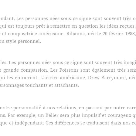
endant. Les personnes nées sous ce signe sont souvent très o
t qui est toujours prêt à remettre en question les idées reçue
se et compositrice américaine, Rihanna, née le 20 février 19
on style personnel.
ibles. Les personnes nées sous ce signe sont souvent très imag
 de grande compassion. Les Poissons sont également très sen
ui les entourent. L’actrice américaine, Drew Barrymore, née
personnages touchants et attachants.
 notre personnalité à nos relations, en passant par notre carr
ns. Par exemple, un Bélier sera plus impulsif et courageux qu
ique et indépendant. Ces différences se traduisent dans nos r