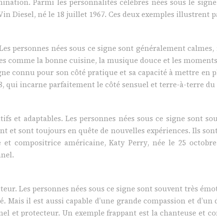
ination. Parmi les personnalités célèbres nées sous le signe
Vin Diesel, né le 18 juillet 1967. Ces deux exemples illustrent
. Les personnes nées sous ce signe sont généralement calmes, fi
stres comme la bonne cuisine, la musique douce et les moments 
gne connu pour son côté pratique et sa capacité à mettre en pl
58, qui incarne parfaitement le côté sensuel et terre-à-terre du
ifs et adaptables. Les personnes nées sous ce signe sont souv
et sont toujours en quête de nouvelles expériences. Ils sont 
use et compositrice américaine, Katy Perry, née le 25 octob
nel.
eur. Les personnes nées sous ce signe sont souvent très émotiv
sé. Mais il est aussi capable d’une grande compassion et d’un
 et protecteur. Un exemple frappant est la chanteuse et com