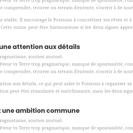
rêveur vs Terre trop pragmatique, manque de spontanéité, confl
e comprendre, trouver un terrain d’entente, s’ouvrir à de nouv
table. Il encourage le Poissons à concrétiser ses rêves et à pr
 Cette union peut être harmonieuse si les deux signes appr
 une attention aux détails
e, pragmatisme, soutien mutuel.
rêveur vs Terre trop pragmatique, manque de spontanéité, confl
e comprendre, trouver un terrain d’entente, s’ouvrir à de nouv
ion aux détails, ce qui peut aider le Poissons à organiser sa v
relation peut être stimulante et enrichissante, mais les deux si
 et une ambition commune
e, pragmatisme, soutien mutuel.
rêveur vs Terre trop pragmatique, manque de spontanéité, confl