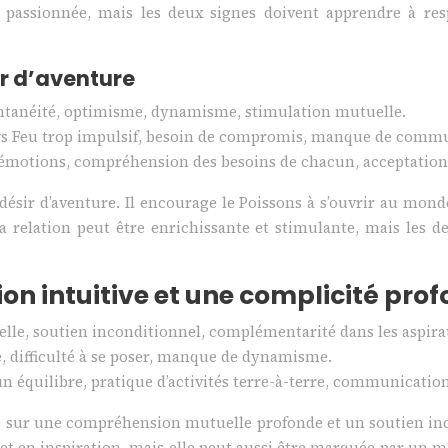
e et passionnée, mais les deux signes doivent apprendre à r
sir d’aventure
ontanéité, optimisme, dynamisme, stimulation mutuelle.
vé vs Feu trop impulsif, besoin de compromis, manque de comm
 émotions, compréhension des besoins de chacun, acceptation 
 désir d’aventure. Il encourage le Poissons à s’ouvrir au mon
 La relation peut être enrichissante et stimulante, mais les 
ion intuitive et une complicité pro
e, soutien inconditionnel, complémentarité dans les aspira
 difficulté à se poser, manque de dynamisme.
n équilibre, pratique d’activités terre-à-terre, communication 
sur une compréhension mutuelle profonde et un soutien inco
é et en inspiration, mais elle peut aussi être marquée par un