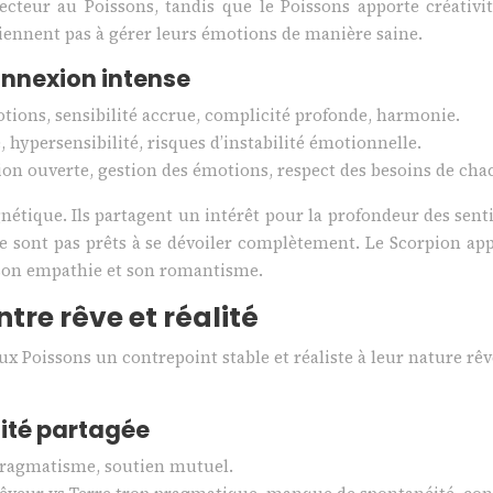
cteur au Poissons, tandis que le Poissons apporte créativité
iennent pas à gérer leurs émotions de manière saine.
onnexion intense
ions, sensibilité accrue, complicité profonde, harmonie.
, hypersensibilité, risques d’instabilité émotionnelle.
n ouverte, gestion des émotions, respect des besoins de cha
nétique. Ils partagent un intérêt pour la profondeur des sent
 ne sont pas prêts à se dévoiler complètement. Le Scorpion a
 son empathie et son romantisme.
ntre rêve et réalité
aux Poissons un contrepoint stable et réaliste à leur nature 
lité partagée
e, pragmatisme, soutien mutuel.