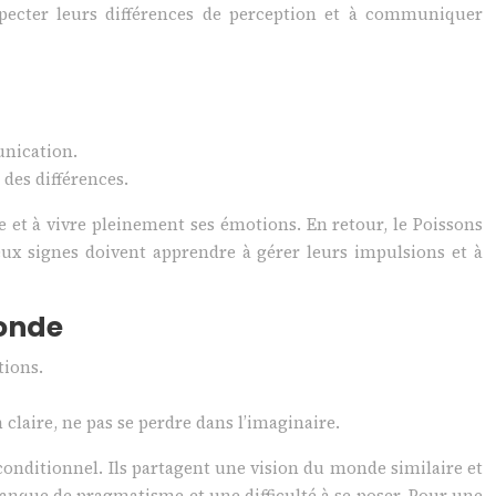
especter leurs différences de perception et à communiquer
unication.
des différences.
de et à vivre pleinement ses émotions. En retour, le Poissons
deux signes doivent apprendre à gérer leurs impulsions et à
fonde
tions.
claire, ne pas se perdre dans l’imaginaire.
nditionnel. Ils partagent une vision du monde similaire et
 manque de pragmatisme et une difficulté à se poser. Pour une