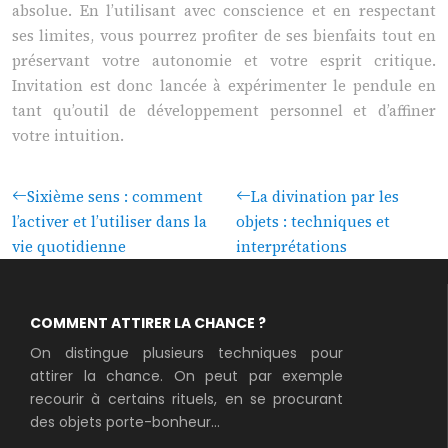
absolue. En l’utilisant avec conscience et en respectant
ses limites, vous pourrez profiter de ses bienfaits tout en
préservant votre autonomie et votre esprit critique.
Invitation est donc lancée à expérimenter le pendule en
tant qu’outil de développement personnel et d’affiner
votre intuition.
Sixième sens : comment
La divination par les
l’activer et l’utiliser dans la
objets : techniques et
vie quotidienne
interprétations
COMMENT ATTIRER LA CHANCE ?
On distingue plusieurs techniques pour
attirer la chance. On peut par exemple
recourir à certains rituels, en se procurant
des objets porte-bonheur...