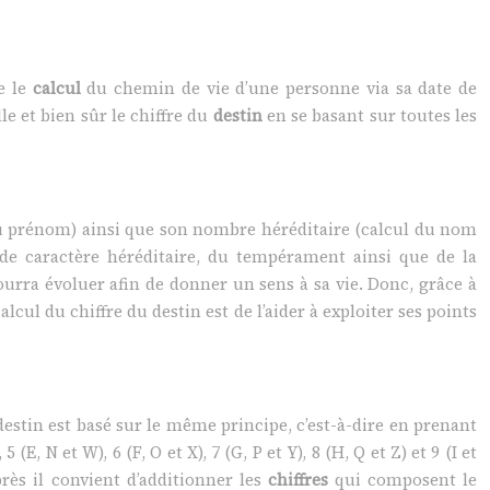
e le
calcul
du chemin de vie d’une personne via sa date de
e et bien sûr le chiffre du
destin
en se basant sur toutes les
 du prénom) ainsi que son nombre héréditaire (calcul du nom
s de caractère héréditaire, du tempérament ainsi que de la
urra évoluer afin de donner un sens à sa vie. Donc, grâce à
lcul du chiffre du destin est de l’aider à exploiter ses points
estin est basé sur le même principe, c’est-à-dire en prenant
 (E, N et W), 6 (F, O et X), 7 (G, P et Y), 8 (H, Q et Z) et 9 (I et
rès il convient d’additionner les
chiffres
qui composent le