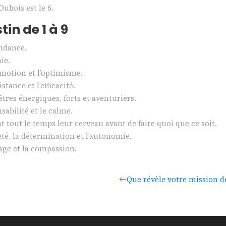
Dubois est le 6.
in de 1 à 9
endance.
hie.
’émotion et l’optimisme.
stance et l’efficacité.
êtres énergiques, forts et aventuriers.
nsabilité et le calme.
t tout le temps leur cerveau avant de faire quoi que ce soit.
eté, la détermination et l’autonomie.
urage et la compassion.
Que révèle votre mission de