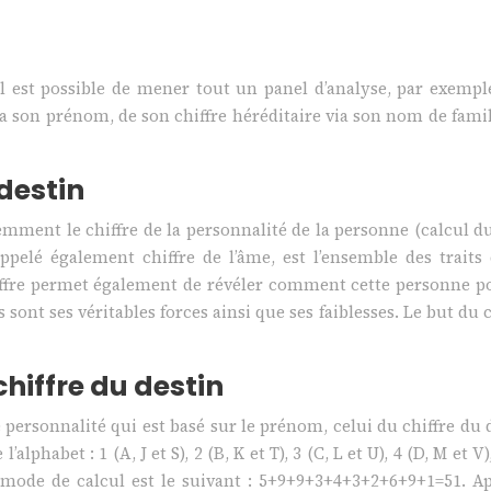
il est possible de mener tout un panel d’analyse, par exempl
a son prénom, de son chiffre héréditaire via son nom de famill
 destin
idemment le chiffre de la personnalité de la personne (calcul
appelé également chiffre de l’âme, est l’ensemble des trait
iffre permet également de révéler comment cette personne po
ont ses véritables forces ainsi que ses faiblesses. Le but du ca
iffre du destin
personnalité qui est basé sur le prénom, celui du chiffre du d
abet : 1 (A, J et S), 2 (B, K et T), 3 (C, L et U), 4 (D, M et V), 5
mode de calcul est le suivant : 5+9+9+3+4+3+2+6+9+1=51. Ap